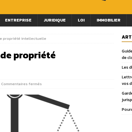
ENTREPRISE
JURIDIQUE
LOI
IMMOBILIER
ART
de propriété intellectuelle
s de propriété
Guide
de cl
Les d
Lettr
vos 
Commentaires fermés
Garde
juris
Pourq