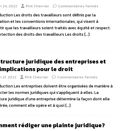
n 24, 2022
Phil Chevrier
Commentaires fermés
duction Les droits des travailleurs sont définis par la
lation et les conventions internationales, qui visent à
tir que les travailleurs soient traités avec équité et respect.
otection des droits des travailleurs Les droits
[…]
structure juridique des entreprises et
 implications pour le droit
n 21, 2022
Phil Chevrier
Commentaires fermés
duction Les entreprises doivent être organisées de manière à
cter les normes juridiques qui s’appliquent à elles. La
ture juridique d’une entreprise détermine la façon dont elle
érée, comment elle opère et à quoi
[…]
ment rédiger une plainte juridique?