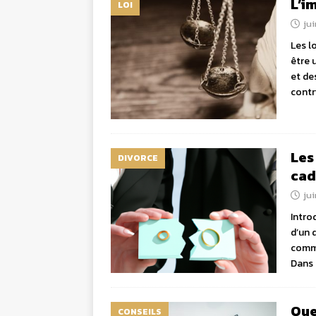
L’i
LOI
jui
Les l
être u
et de
contr
Les
DIVORCE
cad
jui
Intro
d’un 
comme
Dans 
Que
CONSEILS