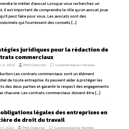
endre le métier d’avocat Lorsque vous recherchez un
t, il est important de comprendre le rôle qu’un avocat joue
 qu’il peut faire pour vous. Les avocats sont des
ssionnels qui fournissent des conseils
[…]
atégies juridiques pour la rédaction de
trats commerciaux
n 4, 2022
Phil Chevrier
Commentaires fermés
duction Les contrats commerciaux sont un élément
tiel de toute entreprise. Ils peuvent aider à protéger les
êts des deux parties et garantir le respect des engagements
par chacune. Les contrats commerciaux doivent être
[…]
 obligations légales des entreprises en
ière de droit du travail
n 1, 2022
Phil Chevrier
Commentaires fermés