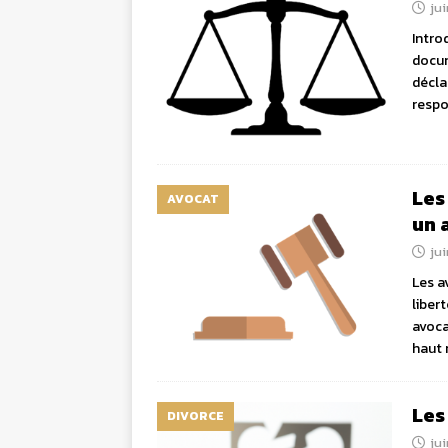
jui
Intro
docum
décla
respo
Les
AVOCAT
un 
jui
Les a
liber
avoca
haut 
Les
DIVORCE
jui