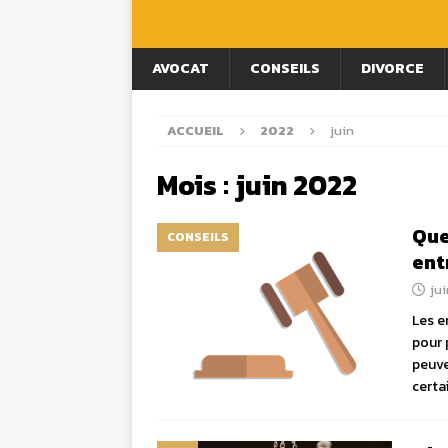
AVOCAT
CONSEILS
DIVORCE
ACCUEIL
2022
juin
Mois :
juin 2022
Que
CONSEILS
ent
jui
Les e
pour 
peuve
certa