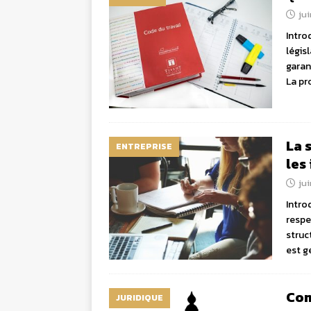
jui
Intro
légis
garan
La pr
La 
ENTREPRISE
les
jui
Intro
respe
struc
est g
Com
JURIDIQUE