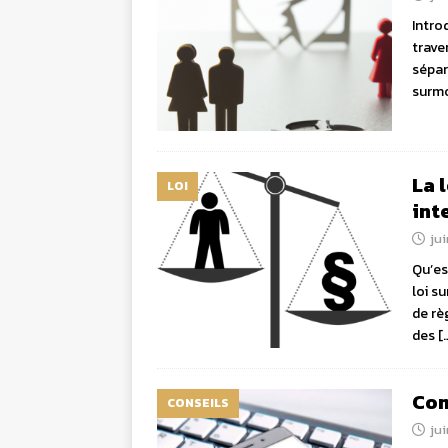
Intro
trave
sépar
surmo
La 
LOI
int
jui
Qu’es
loi s
de rè
des
[
Com
CONSEILS
jui