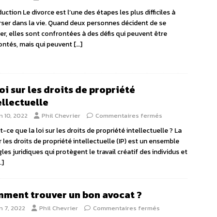
duction Le divorce est l’une des étapes les plus difficiles à
rser dans la vie. Quand deux personnes décident de se
er, elles sont confrontées à des défis qui peuvent être
ntés, mais qui peuvent
[…]
loi sur les droits de propriété
ellectuelle
n 10, 2022
Phil Chevrier
Commentaires fermés
t-ce que la loi sur les droits de propriété intellectuelle ? La
ur les droits de propriété intellectuelle (IP) est un ensemble
gles juridiques qui protègent le travail créatif des individus et
…]
ment trouver un bon avocat ?
n 7, 2022
Phil Chevrier
Commentaires fermés