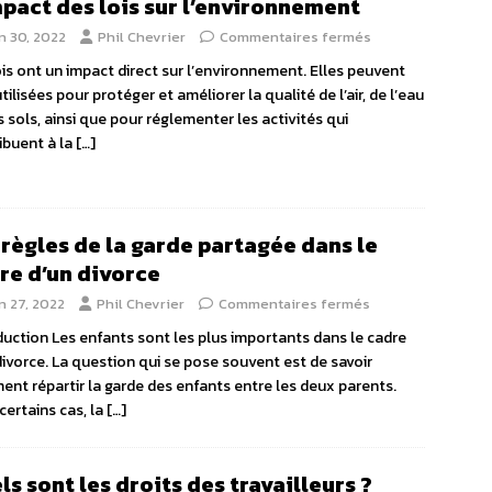
mpact des lois sur l’environnement
n 30, 2022
Phil Chevrier
Commentaires fermés
ois ont un impact direct sur l’environnement. Elles peuvent
tilisées pour protéger et améliorer la qualité de l’air, de l’eau
s sols, ainsi que pour réglementer les activités qui
ibuent à la
[…]
 règles de la garde partagée dans le
re d’un divorce
n 27, 2022
Phil Chevrier
Commentaires fermés
duction Les enfants sont les plus importants dans le cadre
divorce. La question qui se pose souvent est de savoir
nt répartir la garde des enfants entre les deux parents.
certains cas, la
[…]
ls sont les droits des travailleurs ?