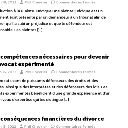
n 18, 2022
Phil Chevrier
Commentaires fermés
duction à la Plainte Juridique Une plainte juridique est un
ent écrit présenté par un demandeur à un tribunal afin de
rer qu’il a subi un préjudice et que le défendeur est
nsable. Les plaintes
[…]
 compétences nécessaires pour devenir
avocat expérimenté
n 16, 2022
Phil Chevrier
Commentaires fermés
vocats sont de puissants défenseurs des droits et des
tés, ainsi que des interprètes et des défenseurs des lois. Les
ts expérimentés bénéficient d’une grande expérience et d’un
niveau d’expertise qui les distingue
[…]
 conséquences financières du divorce
n 13, 2022
Phil Chevrier
Commentaires fermés