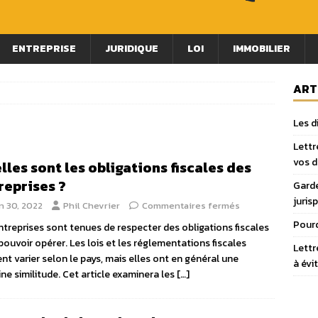
ENTREPRISE
JURIDIQUE
LOI
IMMOBILIER
ART
Les d
Lettr
vos 
lles sont les obligations fiscales des
reprises ?
Garde
juris
n 30, 2022
Phil Chevrier
Commentaires fermés
Pourq
ntreprises sont tenues de respecter des obligations fiscales
pouvoir opérer. Les lois et les réglementations fiscales
Lettr
nt varier selon le pays, mais elles ont en général une
à évi
ine similitude. Cet article examinera les
[…]