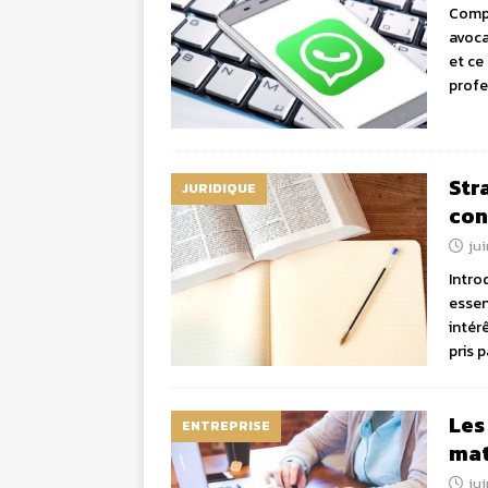
Compr
avoca
et ce
profe
Str
JURIDIQUE
con
jui
Intro
essen
intér
pris 
Les
ENTREPRISE
mat
jui